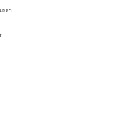
usen
t
n