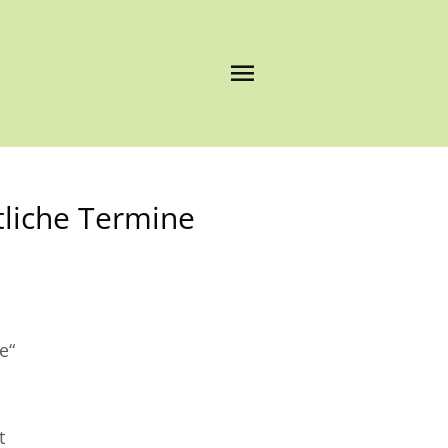
Hauptmenü
tliche Termine
e“
t